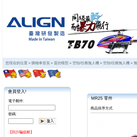
您現在的位置 »
購物車首頁
»
遥控模型
»
空拍/任務無人機
»
空拍/任務無人機
»
會員登入!
MR25 零件
電子郵件:
商品排序方式
密碼:
【防詐騙提醒】