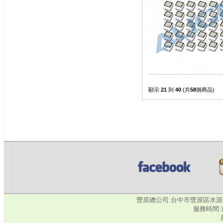
顯示
21
到
40
(共
58
個商品)
豐原總公司:台中市豐原區水源路345號‧
服務時間:週