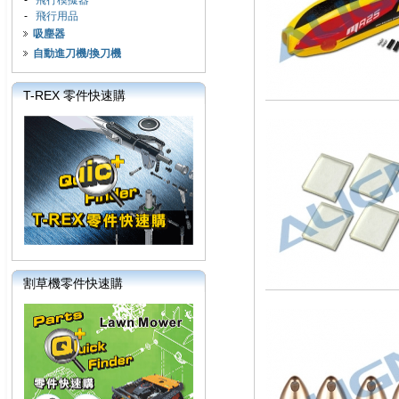
-
飛行模擬器
-
飛行用品
吸塵器
自動進刀機/換刀機
T-REX 零件快速購
割草機零件快速購