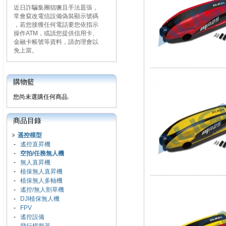
近日詐騙集團猖獗且手法囂張，
常會竄改電信設備偽裝顯示號碼
，若您接獲任何電話要您依指示
操作ATM，或請您提供信用卡、
金融卡帳號等資料，請勿理會以
免上當。
購物籃
您尚未選購任何商品.
商品目錄
遥控模型
-
遙控直昇機
-
空拍/任務無人機
-
無人直昇機
-
植保無人直昇機
-
植保無人多軸機
-
遙控/無人割草機
-
DJI植保無人機
-
FPV
-
遙控設備