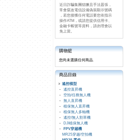
近日詐騙集團猖獗且手法囂張，
常會竄改電信設備偽裝顯示號碼
，若您接獲任何電話要您依指示
操作ATM，或請您提供信用卡、
金融卡帳號等資料，請勿理會以
免上當。
購物籃
您尚未選購任何商品.
商品目錄
遙控模型
-
遙控直昇機
-
空拍/任務無人機
-
無人直昇機
-
植保無人直昇機
-
植保無人多軸機
-
遙控/無人割草機
-
DJI植保無人機
-
FPV穿越機
MR25穿越/空拍機