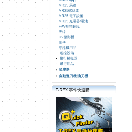
MR25 零件
MR25 馬達
MR25螺旋槳
MR25 電子設備
MR25 充電器/電池
FPV視頻眼鏡
天線
DV攝影機
圖傳
穿越機用品
-
遙控設備
-
飛行模擬器
-
飛行用品
吸塵器
自動進刀機/換刀機
T-REX 零件快速購