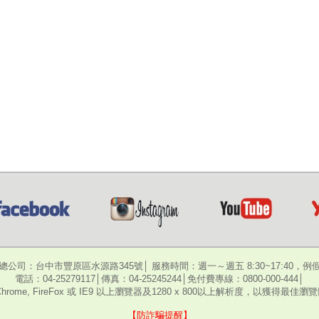
總公司：台中市豐原區水源路345號│ 服務時間：週一～週五 8:30~17:40，例
電話：04-25279117│傳真：04-25245244│免付費專線：0800-000-444│
hrome, FireFox 或 IE9 以上瀏覽器及1280 x 800以上解析度，以獲得最佳
【防詐騙提醒】