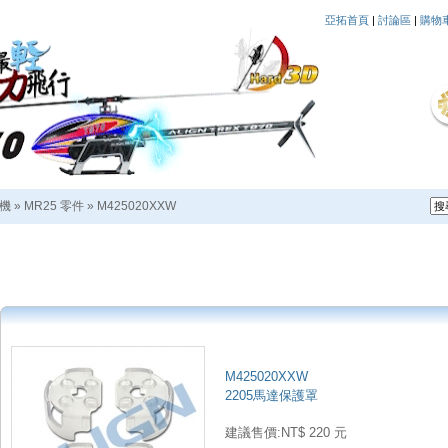
亞拓首頁
|
討論區
|
購物
越機
»
MR25 零件
»
M425020XXW
M425020XXW
2205馬達保護罩
建議售價:NT$ 220 元