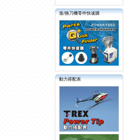
進/換刀機零件快速購
動力搭配表