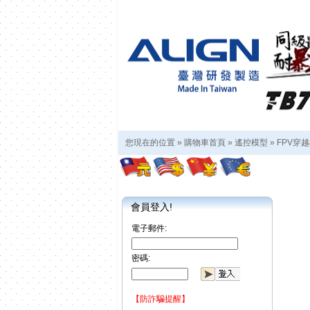
您現在的位置 »
購物車首頁
»
遙控模型
»
FPV穿
會員登入!
電子郵件:
密碼:
【防詐騙提醒】