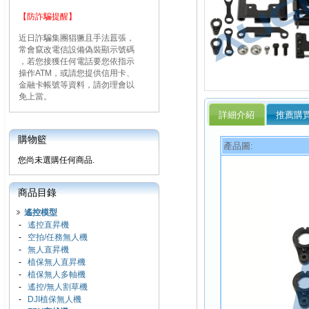
【防詐騙提醒】
近日詐騙集團猖獗且手法囂張，
常會竄改電信設備偽裝顯示號碼
，若您接獲任何電話要您依指示
操作ATM，或請您提供信用卡、
金融卡帳號等資料，請勿理會以
免上當。
詳細介紹
推薦購
購物籃
產品圖:
您尚未選購任何商品.
商品目錄
遙控模型
-
遙控直昇機
-
空拍/任務無人機
-
無人直昇機
-
植保無人直昇機
-
植保無人多軸機
-
遙控/無人割草機
-
DJI植保無人機