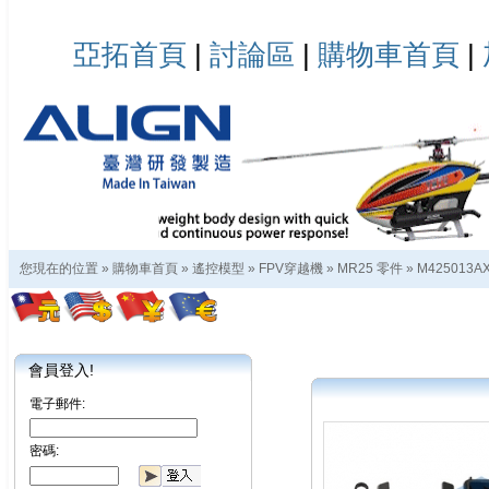
亞拓首頁
|
討論區
|
購物車首頁
|
您現在的位置 »
購物車首頁
»
遙控模型
»
FPV穿越機
»
MR25 零件
»
M425013A
會員登入!
電子郵件:
密碼: