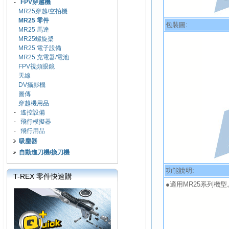
-
FPV穿越機
MR25穿越/空拍機
MR25 零件
包裝圖:
MR25 馬達
MR25螺旋槳
MR25 電子設備
MR25 充電器/電池
FPV視頻眼鏡
天線
DV攝影機
圖傳
穿越機用品
-
遙控設備
-
飛行模擬器
-
飛行用品
吸塵器
自動進刀機/換刀機
功能說明:
T-REX 零件快速購
●適用MR25系列機型