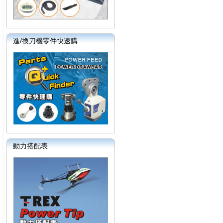
進/換刀機零件快速購
動力搭配表