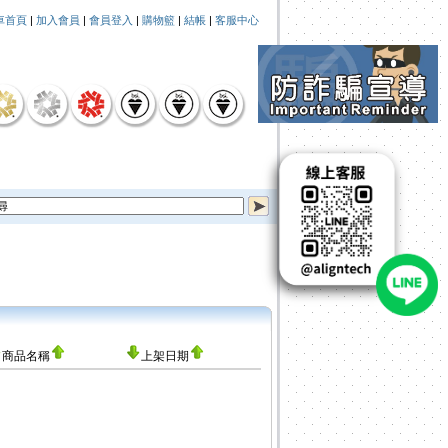
車首頁
|
加入會員
|
會員登入
|
購物籃
|
結帳
|
客服中心
商品名稱
上架日期