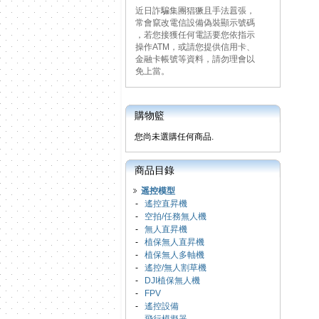
近日詐騙集團猖獗且手法囂張，
常會竄改電信設備偽裝顯示號碼
，若您接獲任何電話要您依指示
操作ATM，或請您提供信用卡、
金融卡帳號等資料，請勿理會以
免上當。
購物籃
您尚未選購任何商品.
商品目錄
遥控模型
-
遙控直昇機
-
空拍/任務無人機
-
無人直昇機
-
植保無人直昇機
-
植保無人多軸機
-
遙控/無人割草機
-
DJI植保無人機
-
FPV
-
遙控設備