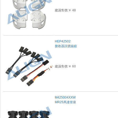
建議售價:￥ 48
HEP42502
接收器訊號線組
建議售價:￥ 60
M425004XXW
MR25馬達管座