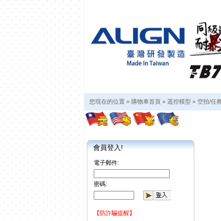
您現在的位置 »
購物車首頁
»
遥控模型
»
空拍/任
會員登入!
電子郵件:
密碼:
【防詐騙提醒】