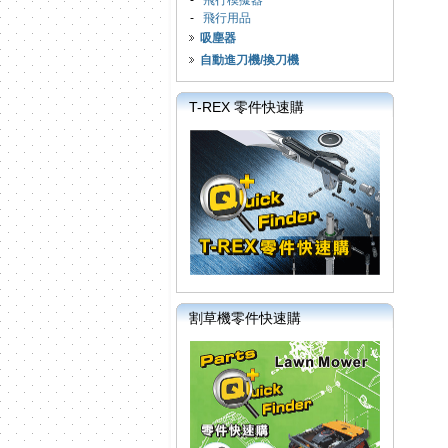
-
飛行模擬器
-
飛行用品
吸塵器
自動進刀機/換刀機
T-REX 零件快速購
割草機零件快速購