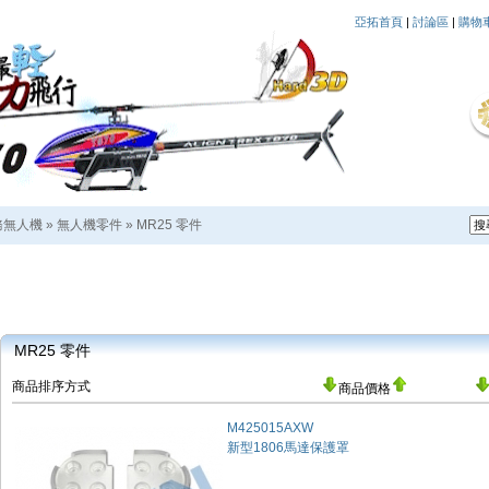
亞拓首頁
|
討論區
|
購物
務無人機
»
無人機零件
»
MR25 零件
MR25 零件
商品排序方式
商品價格
M425015AXW
新型1806馬達保護罩