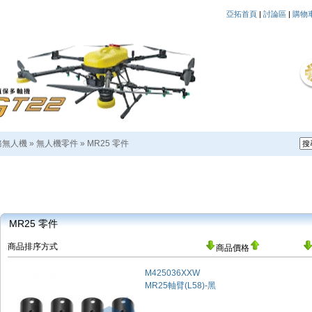
亞拓首頁
|
討論區
|
購物
務無人機
»
無人機零件
»
MR25 零件
MR25 零件
商品排序方式
商品價格
M425036XXW
MR25軸臂(L58)-黑