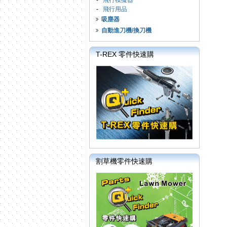
-
飛行模擬器
-
飛行用品
吸塵器
自動進刀機/換刀機
T-REX 零件快速購
割草機零件快速購