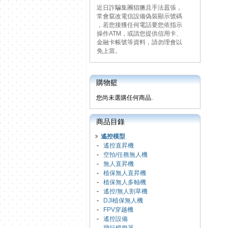
近日詐騙集團猖獗且手法囂張，
常會竄改電信設備偽裝顯示號碼
，若您接獲任何電話要您依指示
操作ATM，或請您提供信用卡、
金融卡帳號等資料，請勿理會以
免上當。
購物籃
您尚未選購任何商品.
商品目錄
遙控模型
-
遙控直昇機
-
空拍/任務無人機
-
無人直昇機
-
植保無人直昇機
-
植保無人多軸機
-
遙控/無人割草機
-
DJI植保無人機
-
FPV穿越機
-
遙控設備