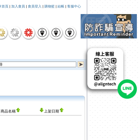
車首頁
|
加入會員
|
會員登入
|
購物籃
|
結帳
|
客服中心
商品名稱
上架日期