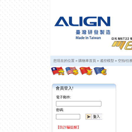
您現在的位置 »
購物車首頁
»
遙控模型
»
空拍/任
會員登入!
電子郵件:
密碼:
【防詐騙提醒】