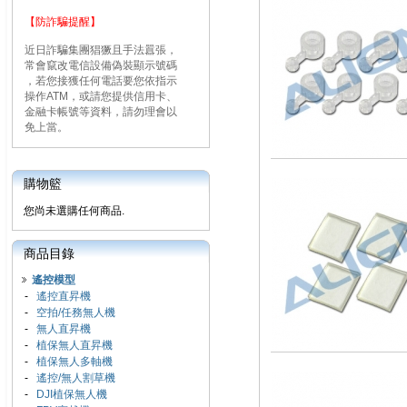
【防詐騙提醒】
近日詐騙集團猖獗且手法囂張，
常會竄改電信設備偽裝顯示號碼
，若您接獲任何電話要您依指示
操作ATM，或請您提供信用卡、
金融卡帳號等資料，請勿理會以
免上當。
購物籃
您尚未選購任何商品.
商品目錄
遙控模型
-
遙控直昇機
-
空拍/任務無人機
-
無人直昇機
-
植保無人直昇機
-
植保無人多軸機
-
遙控/無人割草機
-
DJI植保無人機