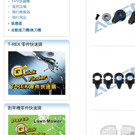
-
FPV穿越機
-
遙控設備
-
飛行模擬器
-
飛行用品
吸塵器
自動進刀機/換刀機
T-REX 零件快速購
割草機零件快速購