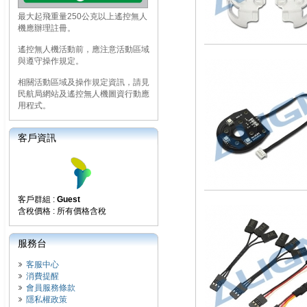
最大起飛重量250公克以上遙控無人
機應辦理註冊。
遙控無人機活動前，應注意活動區域
與遵守操作規定。
相關活動區域及操作規定資訊，請見
民航局網站及遙控無人機圖資行動應
用程式。
客戶資訊
客戶群組 :
Guest
含稅價格 : 所有價格含稅
服務台
客服中心
消費提醒
會員服務條款
隱私權政策