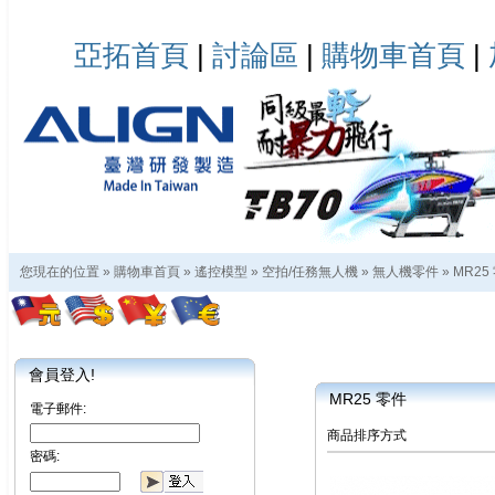
亞拓首頁
|
討論區
|
購物車首頁
|
您現在的位置 »
購物車首頁
»
遙控模型
»
空拍/任務無人機
»
無人機零件
»
MR25
會員登入!
MR25 零件
電子郵件:
商品排序方式
密碼: