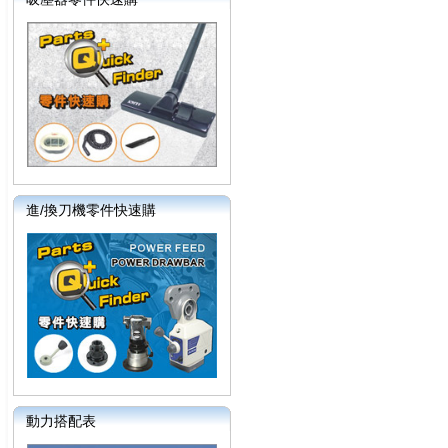
進/換刀機零件快速購
動力搭配表