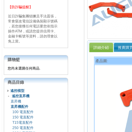
【防詐騙提醒】
近日詐騙集團猖獗且手法囂張，
常會竄改電信設備偽裝顯示號碼
，若您接獲任何電話要您依指示
操作ATM，或請您提供信用卡、
金融卡帳號等資料，請勿理會以
免上當。
詳細介紹
推薦購
購物籃
產品圖:
您尚未選購任何商品.
商品目錄
遙控模型
-
遙控直昇機
直昇機
直昇機配件
100 電直配件
150 電直配件
T15電直配件
250 電直配件