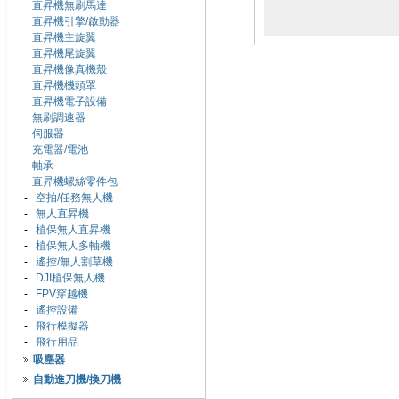
直昇機無刷馬達
直昇機引擎/啟動器
直昇機主旋翼
直昇機尾旋翼
直昇機像真機殼
直昇機機頭罩
直昇機電子設備
無刷調速器
伺服器
充電器/電池
軸承
直昇機螺絲零件包
-
空拍/任務無人機
-
無人直昇機
-
植保無人直昇機
-
植保無人多軸機
-
遙控/無人割草機
-
DJI植保無人機
-
FPV穿越機
-
遙控設備
-
飛行模擬器
-
飛行用品
吸塵器
自動進刀機/換刀機