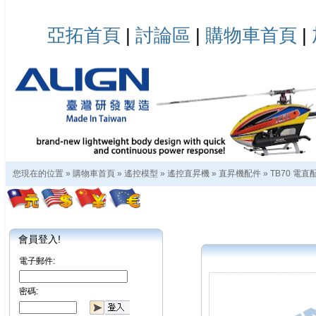
亞拓首頁
|
討論區
|
購物車首頁
|
您現在的位置 »
購物車首頁
»
遙控模型
»
遙控直昇機
»
直昇機配件
»
TB70 電直
會員登入!
電子郵件:
密碼: