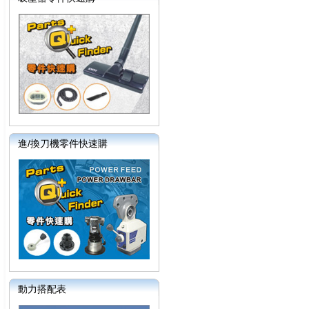
進/換刀機零件快速購
動力搭配表