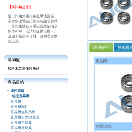
【防詐騙提醒】
近日詐騙集團猖獗且手法囂張，
常會竄改電信設備偽裝顯示號碼
，若您接獲任何電話要您依指示
操作ATM，或請您提供信用卡、
金融卡帳號等資料，請勿理會以
免上當。
詳細介紹
推薦購
購物籃
產品圖:
您尚未選購任何商品.
商品目錄
遙控模型
-
遙控直昇機
直昇機
直昇機配件
直昇機無刷馬達
直昇機引擎/啟動器
直昇機主旋翼
功能說明:
直昇機尾旋翼