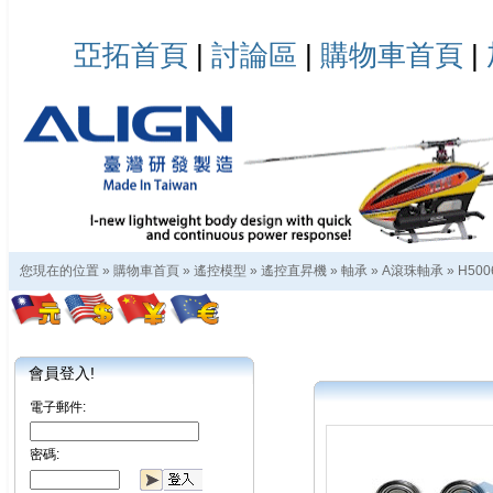
亞拓首頁
|
討論區
|
購物車首頁
|
您現在的位置 »
購物車首頁
»
遙控模型
»
遙控直昇機
»
軸承
»
A滾珠軸承
»
H500
會員登入!
電子郵件:
密碼: