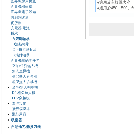
直昇機像真機殼
●適用於主旋翼夾座
直昇機機頭罩
●適用於450、500、
直昇機電子設備
無刷調速器
伺服器
充電器/電池
軸承
A滾珠軸承
B法藍軸承
C止推滾珠軸承
D滾針軸承
直昇機螺絲零件包
-
空拍/任務無人機
-
無人直昇機
-
植保無人直昇機
-
植保無人多軸機
-
遙控/無人割草機
-
DJI植保無人機
-
FPV穿越機
-
遙控設備
-
飛行模擬器
-
飛行用品
吸塵器
自動進刀機/換刀機