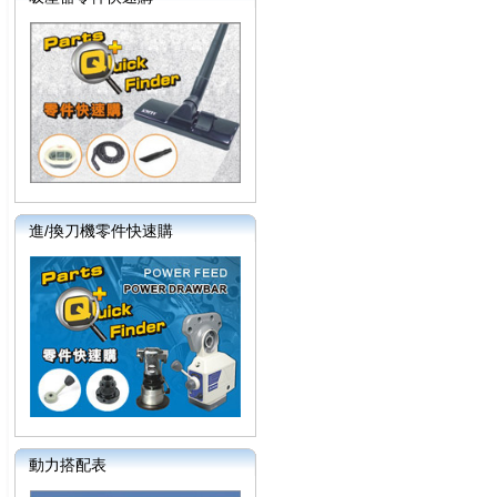
進/換刀機零件快速購
動力搭配表