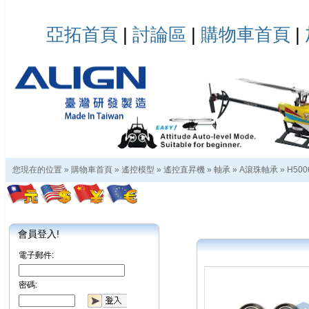
亞拓首頁
|
討論區
|
購物車首頁
|
您現在的位置 »
購物車首頁
»
遙控模型
»
遙控直昇機
»
軸承
»
A滾珠軸承
»
H500
會員登入!
電子郵件:
密碼: