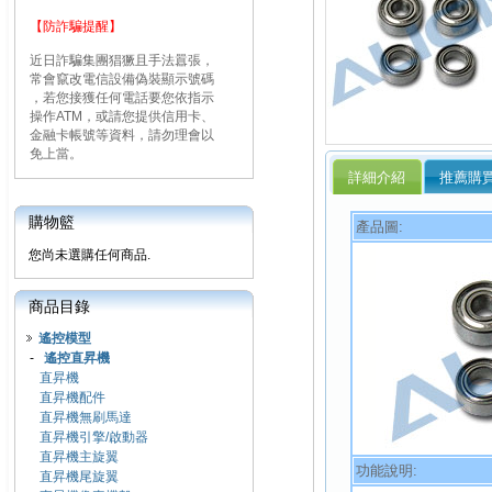
【防詐騙提醒】
近日詐騙集團猖獗且手法囂張，
常會竄改電信設備偽裝顯示號碼
，若您接獲任何電話要您依指示
操作ATM，或請您提供信用卡、
金融卡帳號等資料，請勿理會以
免上當。
詳細介紹
推薦購
購物籃
產品圖:
您尚未選購任何商品.
商品目錄
遙控模型
-
遙控直昇機
直昇機
直昇機配件
直昇機無刷馬達
直昇機引擎/啟動器
直昇機主旋翼
功能說明:
直昇機尾旋翼