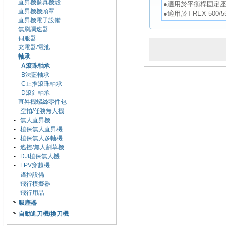
直昇機像真機殼
●適用於平衡桿固定座
直昇機機頭罩
●適用於T-REX 500/5
直昇機電子設備
無刷調速器
伺服器
充電器/電池
軸承
A滾珠軸承
B法藍軸承
C止推滾珠軸承
D滾針軸承
直昇機螺絲零件包
-
空拍/任務無人機
-
無人直昇機
-
植保無人直昇機
-
植保無人多軸機
-
遙控/無人割草機
-
DJI植保無人機
-
FPV穿越機
-
遙控設備
-
飛行模擬器
-
飛行用品
吸塵器
自動進刀機/換刀機