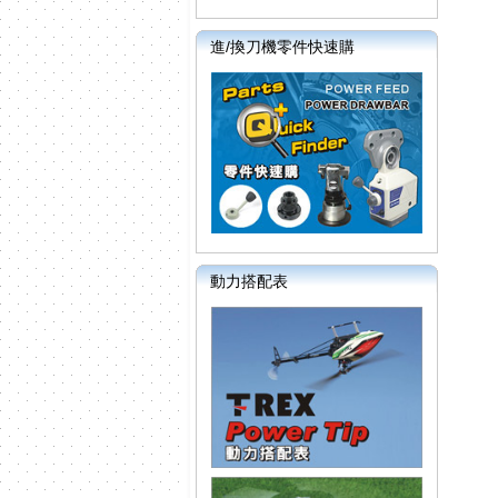
進/換刀機零件快速購
動力搭配表