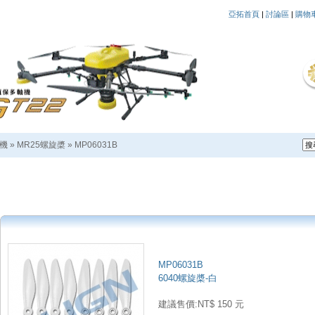
亞拓首頁
|
討論區
|
購物
越機
»
MR25螺旋槳
»
MP06031B
MP06031B
6040螺旋槳-白
建議售價:NT$ 150 元