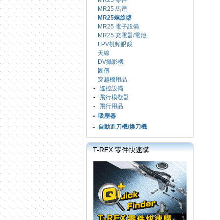
MR25 零件
MR25 馬達
MR25螺旋槳
MR25 電子設備
MR25 充電器/電池
FPV視頻眼鏡
天線
DV攝影機
圖傳
穿越機用品
-
遙控設備
-
飛行模擬器
-
飛行用品
吸塵器
自動進刀機/換刀機
T-REX 零件快速購