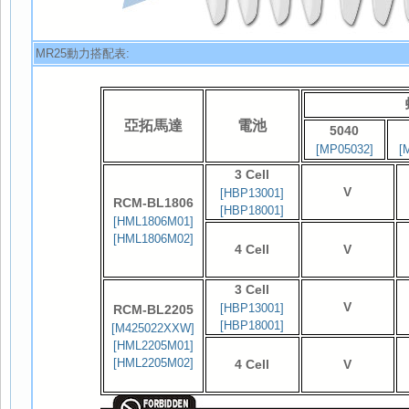
MR25動力搭配表:
亞拓馬達
電池
5040
[MP05032]
[
3 Cell
V
[HBP13001]
RCM-BL1806
[HBP18001]
[HML1806M01]
[HML1806M02]
4 Cell
V
3 Cell
V
[HBP13001]
RCM-BL2205
[HBP18001]
[M425022XXW]
[HML2205M01]
[HML2205M02]
4 Cell
V