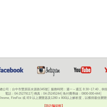
總公司：台中市豐原區水源路345號│ 服務時間：週一～週五 8:30~17:40，例
電話：04-25279117│傳真：04-25245244│免付費專線：0800-000-444│
hrome, FireFox 或 IE9 以上瀏覽器及1280 x 800以上解析度，以獲得最佳
【防詐騙提醒】