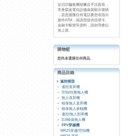
近日詐騙集團猖獗且手法囂張，
常會竄改電信設備偽裝顯示號碼
，若您接獲任何電話要您依指示
操作ATM，或請您提供信用卡、
金融卡帳號等資料，請勿理會以
免上當。
購物籃
您尚未選購任何商品.
商品目錄
遙控模型
-
遙控直昇機
-
空拍/任務無人機
-
無人直昇機
-
植保無人直昇機
-
植保無人多軸機
-
遙控/無人割草機
-
DJI植保無人機
-
FPV穿越機
MR25穿越/空拍機