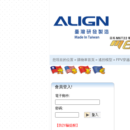
您現在的位置 »
購物車首頁
»
遙控模型
»
FPV穿
會員登入!
電子郵件:
密碼:
【防詐騙提醒】