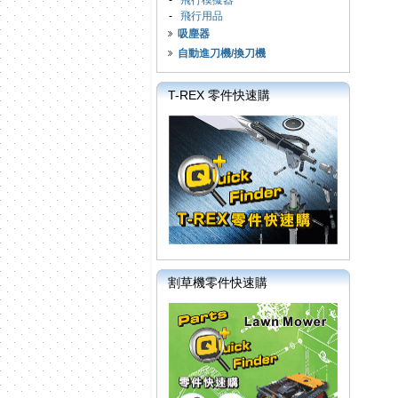
-
飛行模擬器
-
飛行用品
吸塵器
自動進刀機/換刀機
T-REX 零件快速購
割草機零件快速購