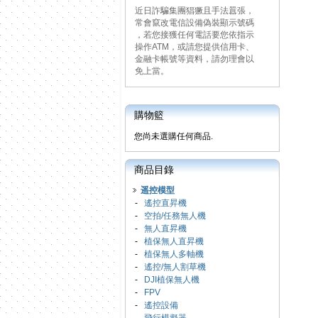
近日詐騙集團猖獗且手法囂張，
常會竄改電信設備偽裝顯示號碼
，若您接獲任何電話要您依指示
操作ATM，或請您提供信用卡、
金融卡帳號等資料，請勿理會以
免上當。
購物籃
您尚未選購任何商品.
商品目錄
遥控模型
-
遙控直昇機
-
空拍/任務無人機
-
無人直昇機
-
植保無人直昇機
-
植保無人多軸機
-
遙控/無人割草機
-
DJI植保無人機
-
FPV
-
遙控設備