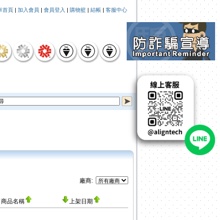
車首頁
|
加入會員
|
會員登入
|
購物籃
|
結帳
|
客服中心
廠商:
商品名稱
上架日期