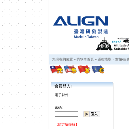
您現在的位置 »
購物車首頁
»
遥控模型
»
空拍/任
會員登入!
電子郵件:
密碼:
【防詐騙提醒】