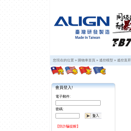
您現在的位置 »
購物車首頁
»
遙控模型
»
遙控直昇
會員登入!
電子郵件:
密碼:
【防詐騙提醒】