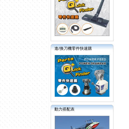
進/換刀機零件快速購
動力搭配表