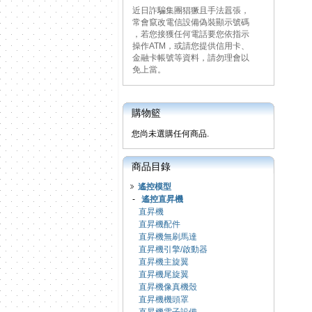
近日詐騙集團猖獗且手法囂張，
常會竄改電信設備偽裝顯示號碼
，若您接獲任何電話要您依指示
操作ATM，或請您提供信用卡、
金融卡帳號等資料，請勿理會以
免上當。
購物籃
您尚未選購任何商品.
商品目錄
遙控模型
-
遙控直昇機
直昇機
直昇機配件
直昇機無刷馬達
直昇機引擎/啟動器
直昇機主旋翼
直昇機尾旋翼
直昇機像真機殼
直昇機機頭罩