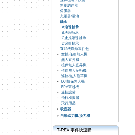
直昇機電子設備
無刷調速器
伺服器
充電器/電池
軸承
A滾珠軸承
B法藍軸承
C止推滾珠軸承
D滾針軸承
直昇機螺絲零件包
-
空拍/任務無人機
-
無人直昇機
-
植保無人直昇機
-
植保無人多軸機
-
遙控/無人割草機
-
DJI植保無人機
-
FPV穿越機
-
遙控設備
-
飛行模擬器
-
飛行用品
吸塵器
自動進刀機/換刀機
T-REX 零件快速購