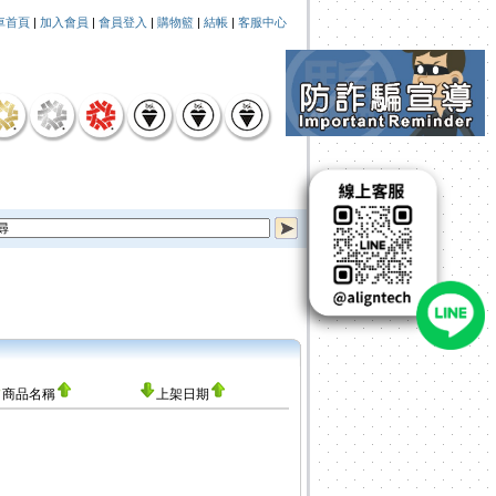
車首頁
|
加入會員
|
會員登入
|
購物籃
|
結帳
|
客服中心
商品名稱
上架日期