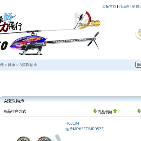
亞拓首頁
|
討論區
|
購物
機
»
軸承
»
A滾珠軸承
A滾珠軸承
商品排序方式
商品價格
H60104
軸承MR83ZZ/MR95ZZ