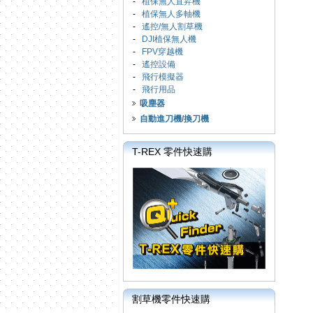
-
植保無人直昇機
-
植保無人多軸機
-
遙控/無人割草機
-
DJI植保無人機
-
FPV穿越機
-
遙控設備
-
飛行模擬器
-
飛行用品
吸塵器
自動進刀機/換刀機
T-REX 零件快速購
割草機零件快速購