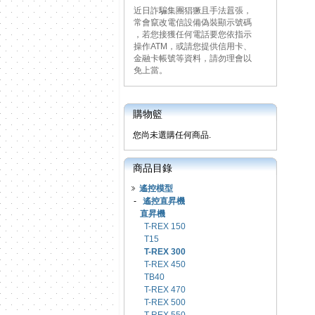
近日詐騙集團猖獗且手法囂張，
常會竄改電信設備偽裝顯示號碼
，若您接獲任何電話要您依指示
操作ATM，或請您提供信用卡、
金融卡帳號等資料，請勿理會以
免上當。
購物籃
您尚未選購任何商品.
商品目錄
遙控模型
-
遙控直昇機
直昇機
T-REX 150
T15
T-REX 300
T-REX 450
TB40
T-REX 470
T-REX 500