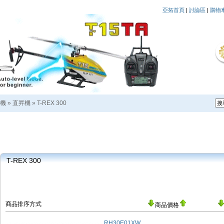
亞拓首頁
|
討論區
|
購物
機
»
直昇機
»
T-REX 300
T-REX 300
商品排序方式
商品價格
RH30E01XW