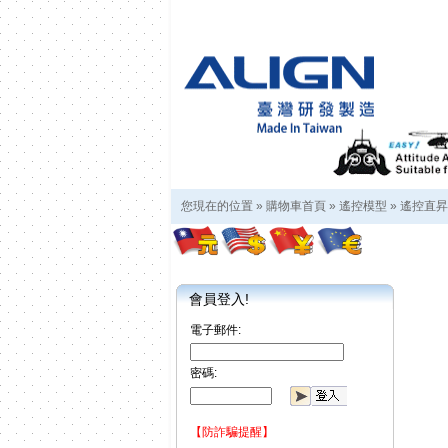
您現在的位置 »
購物車首頁
»
遙控模型
»
遙控直昇
會員登入!
電子郵件:
密碼:
【防詐騙提醒】