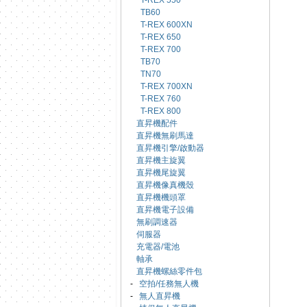
T-REX 550
TB60
T-REX 600XN
T-REX 650
T-REX 700
TB70
TN70
T-REX 700XN
T-REX 760
T-REX 800
直昇機配件
直昇機無刷馬達
直昇機引擎/啟動器
直昇機主旋翼
直昇機尾旋翼
直昇機像真機殼
直昇機機頭罩
直昇機電子設備
無刷調速器
伺服器
充電器/電池
軸承
直昇機螺絲零件包
-
空拍/任務無人機
-
無人直昇機