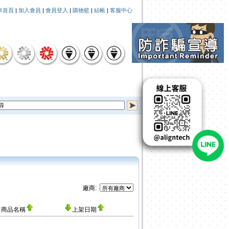
車首頁
|
加入會員
|
會員登入
|
購物籃
|
結帳
|
客服中心
廠商:
商品名稱
上架日期