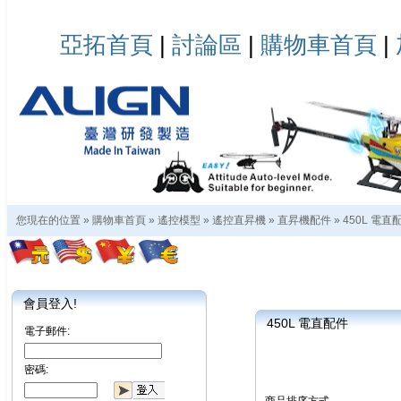
亞拓首頁
|
討論區
|
購物車首頁
|
您現在的位置 »
購物車首頁
»
遙控模型
»
遙控直昇機
»
直昇機配件
»
450L 電直
會員登入!
450L 電直配件
電子郵件:
密碼: