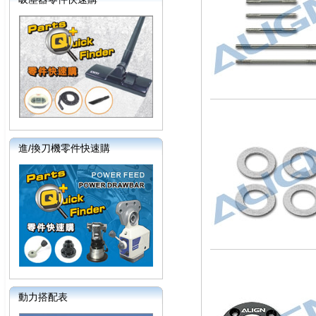
進/換刀機零件快速購
動力搭配表