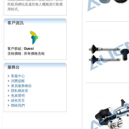
民航局網站及遙控無人機圖資行動應
用程式。
客戶資訊
客戶群組 :
Guest
含稅價格 : 所有價格含稅
服務台
客服中心
消費提醒
會員服務條款
隱私權政策
免責聲明
綠色宣言
聯絡我們