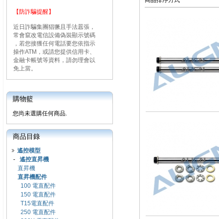
商品排序方式
【防詐騙提醒】
近日詐騙集團猖獗且手法囂張，
常會竄改電信設備偽裝顯示號碼
，若您接獲任何電話要您依指示
操作ATM，或請您提供信用卡、
金融卡帳號等資料，請勿理會以
免上當。
購物籃
您尚未選購任何商品.
商品目錄
遙控模型
-
遙控直昇機
直昇機
直昇機配件
100 電直配件
150 電直配件
T15電直配件
250 電直配件