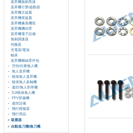
直昇機無刷馬達
直昇機引擎/啟動器
直昇機主旋翼
直昇機尾旋翼
直昇機像真機殼
直昇機機頭罩
直昇機電子設備
無刷調速器
伺服器
充電器/電池
軸承
直昇機螺絲零件包
-
空拍/任務無人機
-
無人直昇機
-
植保無人直昇機
-
植保無人多軸機
-
遙控/無人割草機
-
DJI植保無人機
-
FPV穿越機
-
遙控設備
-
飛行模擬器
-
飛行用品
吸塵器
自動進刀機/換刀機