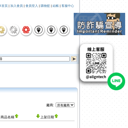
車首頁
|
加入會員
|
會員登入
|
購物籃
|
結帳
|
客服中心
廠商:
商品名稱
上架日期