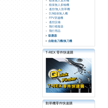
-
植保無人直昇機
-
植保無人多軸機
-
遙控/無人割草機
-
DJI植保無人機
-
FPV穿越機
-
遙控設備
-
飛行模擬器
-
飛行用品
吸塵器
自動進刀機/換刀機
T-REX 零件快速購
割草機零件快速購