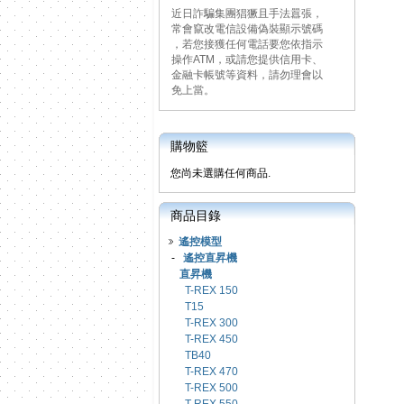
近日詐騙集團猖獗且手法囂張，
常會竄改電信設備偽裝顯示號碼
，若您接獲任何電話要您依指示
操作ATM，或請您提供信用卡、
金融卡帳號等資料，請勿理會以
免上當。
購物籃
您尚未選購任何商品.
商品目錄
遙控模型
-
遙控直昇機
直昇機
T-REX 150
T15
T-REX 300
T-REX 450
TB40
T-REX 470
T-REX 500