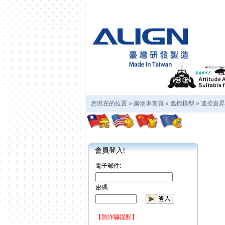
您現在的位置 »
購物車首頁
»
遙控模型
»
遙控直昇
會員登入!
電子郵件:
密碼:
【防詐騙提醒】