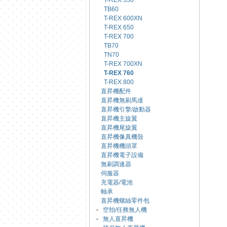
T-REX 550
TB60
T-REX 600XN
T-REX 650
T-REX 700
TB70
TN70
T-REX 700XN
T-REX 760
T-REX 800
直昇機配件
直昇機無刷馬達
直昇機引擎/啟動器
直昇機主旋翼
直昇機尾旋翼
直昇機像真機殼
直昇機機頭罩
直昇機電子設備
無刷調速器
伺服器
充電器/電池
軸承
直昇機螺絲零件包
-
空拍/任務無人機
-
無人直昇機