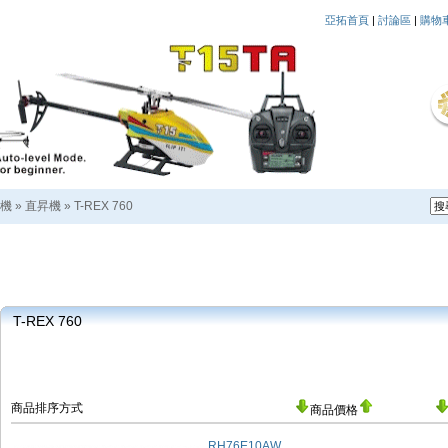
亞拓首頁
|
討論區
|
購物
機
»
直昇機
»
T-REX 760
T-REX 760
商品排序方式
商品價格
RH76E10AW