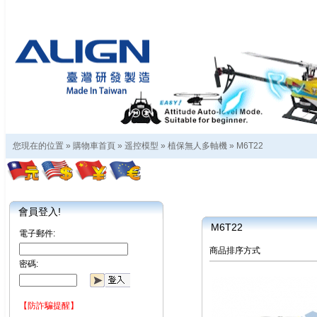
您現在的位置 »
購物車首頁
»
遥控模型
»
植保無人多軸機
»
M6T22
會員登入!
M6T22
電子郵件:
商品排序方式
密碼:
【防詐騙提醒】