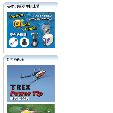
進/換刀機零件快速購
動力搭配表