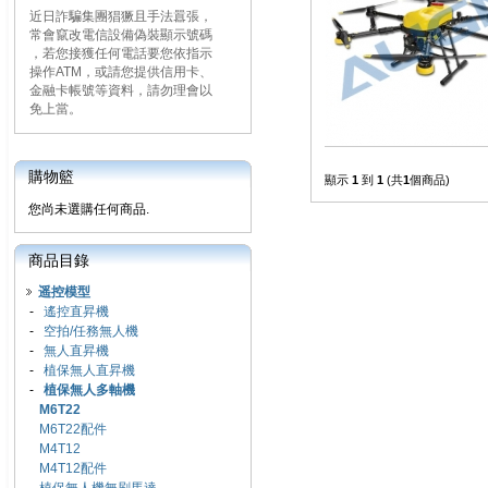
近日詐騙集團猖獗且手法囂張，
常會竄改電信設備偽裝顯示號碼
，若您接獲任何電話要您依指示
操作ATM，或請您提供信用卡、
金融卡帳號等資料，請勿理會以
免上當。
購物籃
顯示
1
到
1
(共
1
個商品)
您尚未選購任何商品.
商品目錄
遥控模型
-
遙控直昇機
-
空拍/任務無人機
-
無人直昇機
-
植保無人直昇機
-
植保無人多軸機
M6T22
M6T22配件
M4T12
M4T12配件