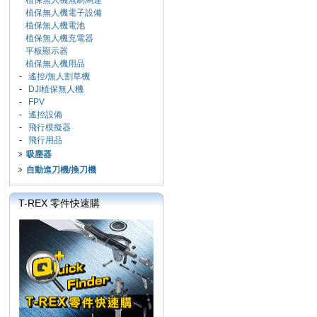
植保無人機無刷馬達
植保無人機電子設備
植保無人機電池
植保無人機充電器
平板顯示器
植保無人機用品
-
遙控/無人割草機
-
DJI植保無人機
-
FPV
-
遙控設備
-
飛行模擬器
-
飛行用品
吸塵器
自動進刀機/換刀機
T-REX 零件快速購