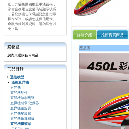
近日詐騙集團猖獗且手法囂張，
常會竄改電信設備偽裝顯示號碼
，若您接獲任何電話要您依指示
操作ATM，或請您提供信用卡、
金融卡帳號等資料，請勿理會以
免上當。
詳細介紹
推薦購買商品
購物籃
產品圖:
您尚未選購任何商品.
商品目錄
遥控模型
-
遙控直昇機
直昇機
直昇機配件
直昇機無刷馬達
直昇機引擎/啟動器
直昇機主旋翼
直昇機尾旋翼
直昇機像真機殼
直昇機機頭罩