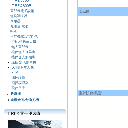
T-REX 760X
T-REX 800E
直昇機電子設備
產品圖:
無刷調速器
伺服器
充電器/電池
軸承
直昇機螺絲零件包
-
空拍/任務無人機
-
無人直昇機
-
植保無人直昇機
-
植保無人多軸機
-
遙控/無人割草機
-
DJI植保無人機
-
FPV
-
遙控設備
-
飛行模擬器
-
飛行用品
雷射防偽標籤:
吸塵器
自動進刀機/換刀機
T-REX 零件快速購