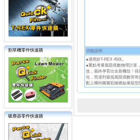
割草機零件快速購
功能說明:
●適用於T-REX 450L。
●重點考量風阻係數物理計算
改，最終孕育出全新機殼！採
化，而達到最低風阻係數而有
配上獨特圖騰彩繪猶如暴龍型
吸塵器零件快速購