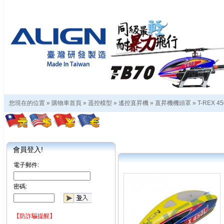
您現在的位置 »
購物車首頁
»
遥控模型
»
遙控直昇機
»
直昇機機頭罩
»
T-REX 45
會員登入!
電子郵件:
密碼:
【防詐騙提醒】