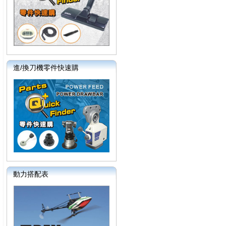
進/換刀機零件快速購
動力搭配表