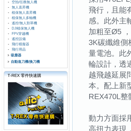
-
空拍/任務無人機
-
無人直昇機
飛行，且能
-
植保無人直昇機
-
植保無人多軸機
感。此外主軸
-
遙控/無人割草機
-
DJI植保無人機
加粗至Ø5 
-
FPV穿越機
-
遙控設備
3K碳纖維
-
飛行模擬器
-
飛行用品
量電池。此
吸塵器
自動進刀機/換刀機
輪設計，透
越飛越延展
T-REX 零件快速購
本。配上新
REX470
動力方面採用加
高扭力表現