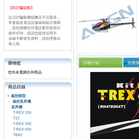
【防詐騙提醒】
近日詐騙集團猖獗且手法囂張，
常會竄改電信設備偽裝顯示號碼
，若您接獲任何電話要您依指示
操作ATM，或請您提供信用卡、
金融卡帳號等資料，請勿理會以
免上當。
詳細介紹
推薦
購物籃
您尚未選購任何商品.
商品目錄
遙控模型
-
遙控直昇機
直昇機
T-REX 150
T15
T-REX 300
T-REX 450
TB40