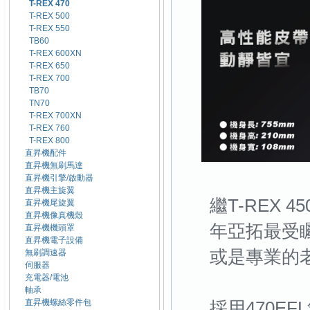
T-REX 470
T-REX 500
T-REX 550
TB60
T-REX 600XN
T-REX 650
T-REX 700
TB70
TN70
T-REX 700XN
T-REX 760
T-REX 800
直昇機配件
直昇機無刷馬達
直昇機引擎/啟動器
直昇機主旋翼
繼T-REX
直昇機尾旋翼
直昇機像真機殼
年亞拓最受矚
直昇機機頭罩
直昇機電子設備
或是專業的老
無刷調速器
伺服器
充電器/電池
軸承
直昇機螺絲零件包
採用470E