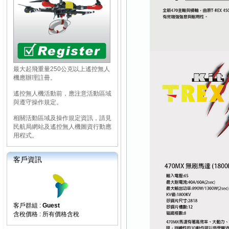
最大起飛重量250公克以上遙控無人
機應辦理註冊。
遙控無人機活動前，應注意活動區域
與遵守操作規定。
相關活動區域及操作規定資訊，請見
民航局網站及遙控無人機圖資行動應
用程式。
客戶資訊
客戶群組 :
Guest
含稅價格 : 所有價格含稅