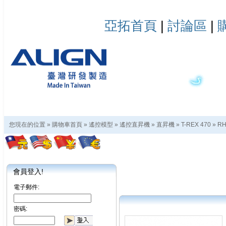
亞拓首頁
|
討論區
|
您現在的位置 »
購物車首頁
»
遙控模型
»
遙控直昇機
»
直昇機
»
T-REX 470
»
RH
會員登入!
電子郵件:
密碼: