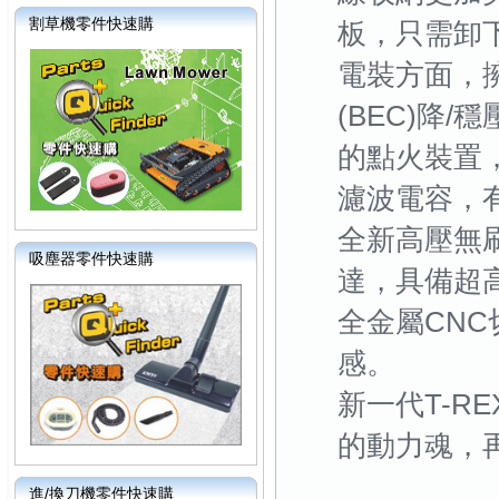
割草機零件快速購
板，只需卸
電裝方面，擁
(BEC)降
的點火裝置
濾波電容，
全新高壓無刷
吸塵器零件快速購
達，具備超
全金屬CN
感。
新一代T-R
的動力魂，
進/換刀機零件快速購