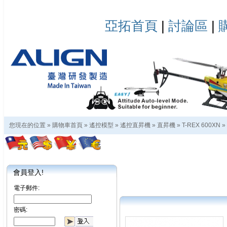
亞拓首頁
|
討論區
|
您現在的位置 »
購物車首頁
»
遙控模型
»
遙控直昇機
»
直昇機
»
T-REX 600XN
»
會員登入!
電子郵件:
密碼: