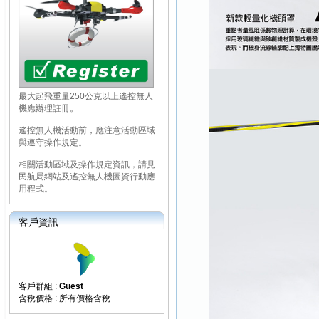
最大起飛重量250公克以上遙控無人
機應辦理註冊。
遙控無人機活動前，應注意活動區域
與遵守操作規定。
相關活動區域及操作規定資訊，請見
民航局網站及遙控無人機圖資行動應
用程式。
客戶資訊
客戶群組 :
Guest
含稅價格 : 所有價格含稅