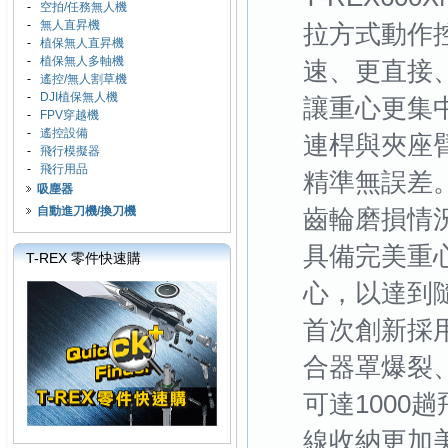
-
空拍/任務無人機
-
無人直昇機
拉方式動作
-
植保無人直昇機
-
植保無人多軸機
速、更直接、
-
遙控/無人割草機
-
DJI植保無人機
讓重心更集
-
FPV穿越機
-
遙控設備
連桿與夾座
-
飛行模擬器
-
飛行用品
精準無誤差
吸塵器
自動進刀機/換刀機
齒輪磨損情況
具備完美重
T-REX 零件快速購
心，以達到
首次創新採
合器罩爆裂
可達100
線收納更加