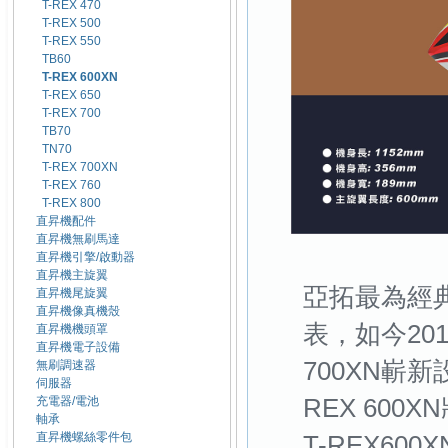
T-REX 470
T-REX 500
T-REX 550
TB60
T-REX 600XN
T-REX 650
T-REX 700
TB70
TN70
T-REX 700XN
T-REX 760
T-REX 800
直昇機配件
直昇機無刷馬達
直昇機引擎/啟動器
直昇機主旋翼
亞拓最為經典
直昇機尾旋翼
直昇機像真機殼
表，如今201
直昇機機頭罩
直昇機電子設備
700XN嶄
無刷調速器
伺服器
充電器/電池
REX 60
軸承
直昇機螺絲零件包
T-REX6