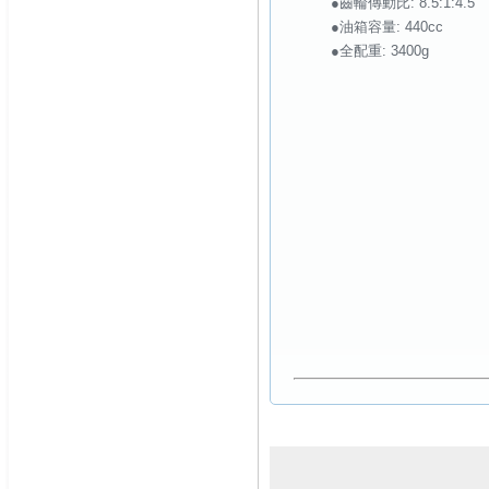
●齒輪傳動比: 8.5:1:4.5
●油箱容量: 440cc
●全配重: 3400g