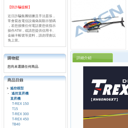
【防詐騙提醒】
近日詐騙集團猖獗且手法囂張，
常會竄改電信設備偽裝顯示號碼
，若您接獲任何電話要您依指示
操作ATM，或請您提供信用卡、
金融卡帳號等資料，請勿理會以
免上當。
詳細介紹
購物籃
您尚未選購任何商品.
商品目錄
遙控模型
-
遙控直昇機
直昇機
T-REX 150
T15
T-REX 300
T-REX 450
TB40