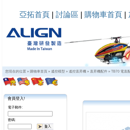
亞拓首頁
|
討論區
|
購物車首頁
|
您現在的位置 »
購物車首頁
»
遙控模型
»
遙控直昇機
»
直昇機配件
»
TB70 電直
會員登入!
電子郵件:
密碼: