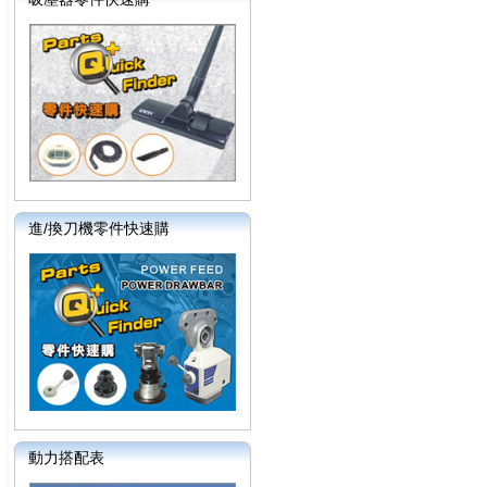
進/換刀機零件快速購
動力搭配表