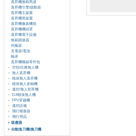
直昇機無刷馬達
直昇機引擎/啟動器
直昇機主旋翼
直昇機尾旋翼
直昇機像真機殼
直昇機機頭罩
直昇機電子設備
無刷調速器
伺服器
充電器/電池
軸承
直昇機螺絲零件包
-
空拍/任務無人機
-
無人直昇機
-
植保無人直昇機
-
植保無人多軸機
-
遙控/無人割草機
-
DJI植保無人機
-
FPV穿越機
-
遙控設備
-
飛行模擬器
-
飛行用品
吸塵器
自動進刀機/換刀機