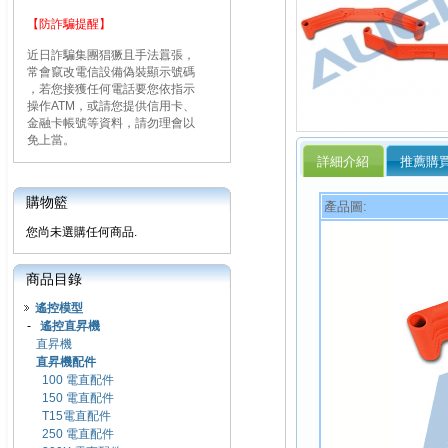
【防詐騙提醒】
近日詐騙集團猖獗且手法囂張，
常會竄改電信設備偽裝顯示號碼
，若您接獲任何電話要您依指示
操作ATM，或請您提供信用卡、
金融卡帳號等資料，請勿理會以
免上當。
詳細介紹
推薦購
購物籃
產品圖:
您尚未選購任何商品.
商品目錄
遙控模型
-
遙控直昇機
直昇機
直昇機配件
100 電直配件
150 電直配件
T15電直配件
250 電直配件