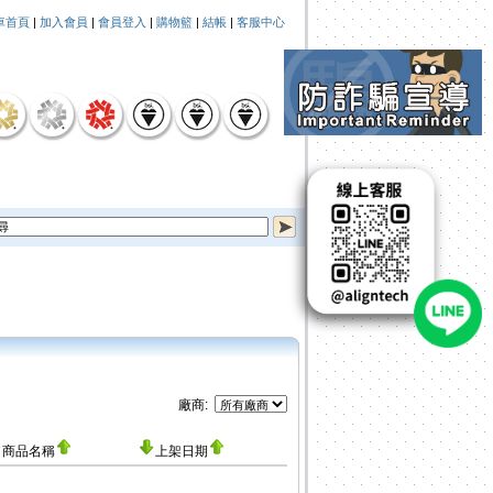
車首頁
|
加入會員
|
會員登入
|
購物籃
|
結帳
|
客服中心
廠商:
商品名稱
上架日期