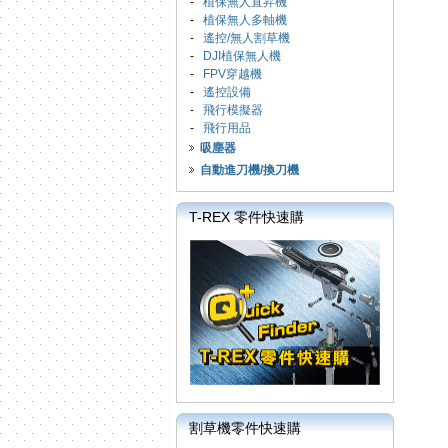
-
植保無人直昇機
-
植保無人多軸機
-
遙控/無人割草機
-
DJI植保無人機
-
FPV穿越機
-
遙控設備
-
飛行模擬器
-
飛行用品
吸塵器
自動進刀機/換刀機
T-REX 零件快速購
割草機零件快速購