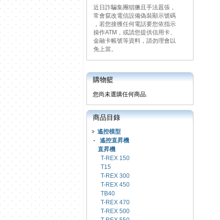
近日詐騙集團猖獗且手法囂張，
常會竄改電信設備偽裝顯示號碼
，若您接獲任何電話要您依指示
操作ATM，或請您提供信用卡、
金融卡帳號等資料，請勿理會以
免上當。
購物籃
您尚未選購任何商品.
商品目錄
遙控模型
-
遙控直昇機
直昇機
T-REX 150
T15
T-REX 300
T-REX 450
TB40
T-REX 470
T-REX 500