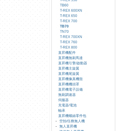
T-REX 550
TB60
T-REX 600XN
T-REX 650
T-REX 700
TB70
TN70
T-REX 700XN
T-REX 760
T-REX 800
直昇機配件
直昇機無刷馬達
直昇機引擎/啟動器
直昇機主旋翼
直昇機尾旋翼
直昇機像真機殼
直昇機機頭罩
直昇機電子設備
無刷調速器
伺服器
充電器/電池
軸承
直昇機螺絲零件包
-
空拍/任務無人機
-
無人直昇機