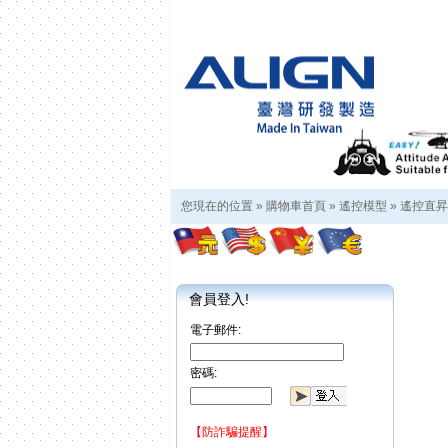
您現在的位置 »
購物車首頁
»
遙控模型
»
遙控直昇
會員登入!
電子郵件:
密碼:
【防詐騙提醒】