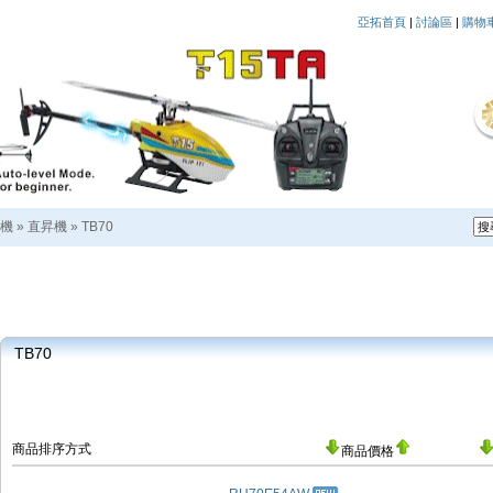
亞拓首頁
|
討論區
|
購物
機
»
直昇機
»
TB70
TB70
商品排序方式
商品價格