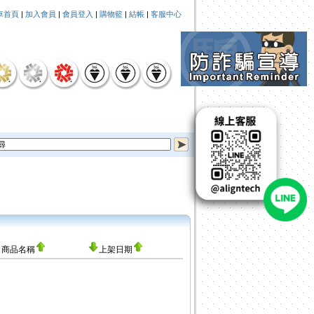
車首頁
|
加入會員
|
會員登入
|
購物籃
|
結帳
|
客服中心
商品名稱
上架日期