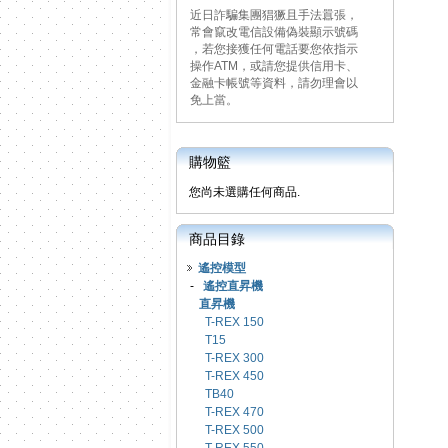
近日詐騙集團猖獗且手法囂張，
常會竄改電信設備偽裝顯示號碼
，若您接獲任何電話要您依指示
操作ATM，或請您提供信用卡、
金融卡帳號等資料，請勿理會以
免上當。
購物籃
您尚未選購任何商品.
商品目錄
遙控模型
-
遙控直昇機
直昇機
T-REX 150
T15
T-REX 300
T-REX 450
TB40
T-REX 470
T-REX 500