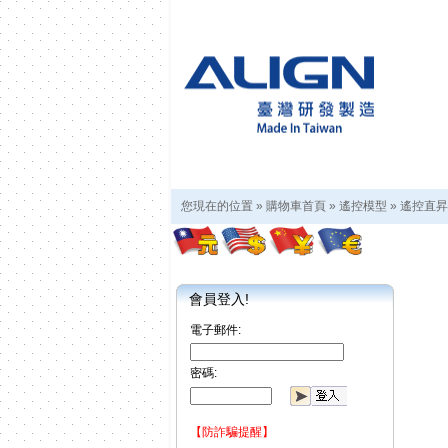
您現在的位置 »
購物車首頁
»
遙控模型
»
遙控直昇
會員登入!
電子郵件:
密碼:
【防詐騙提醒】