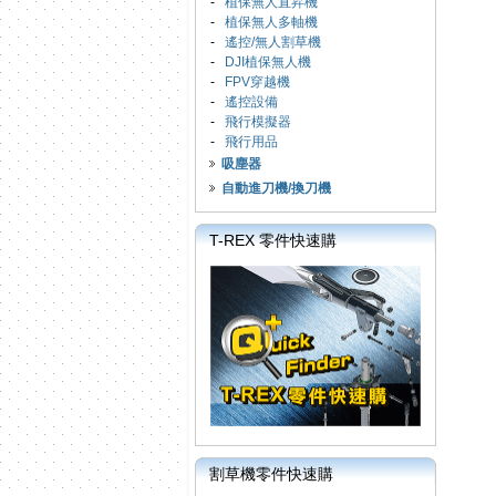
-
植保無人直昇機
-
植保無人多軸機
-
遙控/無人割草機
-
DJI植保無人機
-
FPV穿越機
-
遙控設備
-
飛行模擬器
-
飛行用品
吸塵器
自動進刀機/換刀機
T-REX 零件快速購
割草機零件快速購