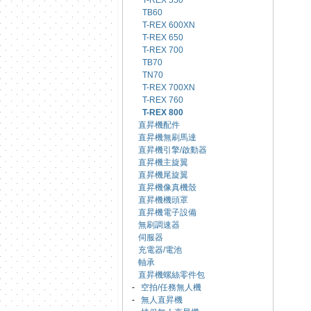
T-REX 550
TB60
T-REX 600XN
T-REX 650
T-REX 700
TB70
TN70
T-REX 700XN
T-REX 760
T-REX 800
直昇機配件
直昇機無刷馬達
直昇機引擎/啟動器
直昇機主旋翼
直昇機尾旋翼
直昇機像真機殼
直昇機機頭罩
直昇機電子設備
無刷調速器
伺服器
充電器/電池
軸承
直昇機螺絲零件包
-
空拍/任務無人機
-
無人直昇機