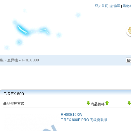
亞拓首頁
|
討論區
|
購物
機
»
直昇機
»
T-REX 800
T-REX 800
商品排序方式
商品價格
RH80E16XW
T-REX 800E PRO 高級套裝版