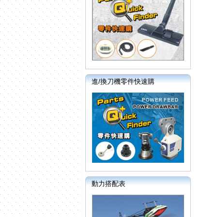
進/換刀機零件快速購
動力搭配表