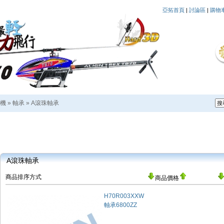
亞拓首頁
|
討論區
|
購物
機
»
軸承
»
A滾珠軸承
A滾珠軸承
商品排序方式
商品價格
H70R003XXW
軸承6800ZZ