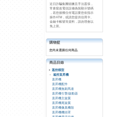
近日詐騙集團猖獗且手法囂張，
常會竄改電信設備偽裝顯示號碼
，若您接獲任何電話要您依指示
操作ATM，或請您提供信用卡、
金融卡帳號等資料，請勿理會以
免上當。
購物籃
您尚未選購任何商品.
商品目錄
遥控模型
-
遙控直昇機
直昇機
直昇機配件
直昇機無刷馬達
直昇機引擎/啟動器
直昇機主旋翼
直昇機尾旋翼
直昇機像真機殼
直昇機機頭罩