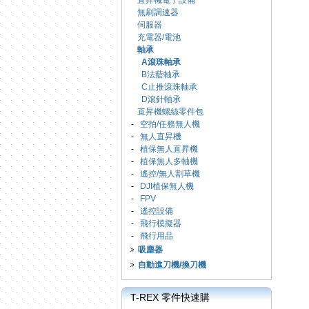
直昇機電子設備
無刷調速器
伺服器
充電器/電池
軸承
A滾珠軸承
B法藍軸承
C止推滾珠軸承
D滾針軸承
直昇機螺絲零件包
-
空拍/任務無人機
-
無人直昇機
-
植保無人直昇機
-
植保無人多軸機
-
遙控/無人割草機
-
DJI植保無人機
-
FPV
-
遙控設備
-
飛行模擬器
-
飛行用品
吸塵器
自動進刀機/換刀機
T-REX 零件快速購