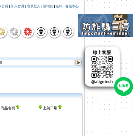
車首頁
|
加入會員
|
會員登入
|
購物籃
|
結帳
|
客服中心
商品名稱
上架日期