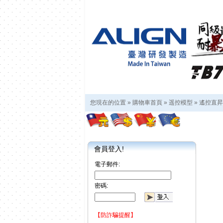
您現在的位置 »
購物車首頁
»
遥控模型
»
遙控直昇
會員登入!
電子郵件:
密碼:
【防詐騙提醒】