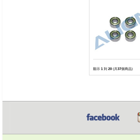
顯示
1
到
20
(共
37
個商品)