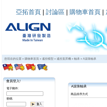
亞拓首頁
|
討論區
|
購物車首頁
|
您現在的位置 »
購物車首頁
»
遙控模型
»
遙控直昇機
»
軸承
»
A滾珠軸承
會員登入!
A滾珠軸承
電子郵件:
商品排序方式
密碼: