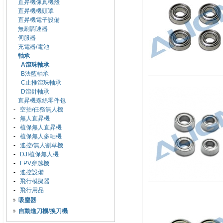
直昇機像真機殼
直昇機機頭罩
直昇機電子設備
無刷調速器
伺服器
充電器/電池
軸承
A滾珠軸承
B法藍軸承
C止推滾珠軸承
D滾針軸承
直昇機螺絲零件包
-
空拍/任務無人機
-
無人直昇機
-
植保無人直昇機
-
植保無人多軸機
-
遙控/無人割草機
-
DJI植保無人機
-
FPV穿越機
-
遙控設備
-
飛行模擬器
-
飛行用品
吸塵器
自動進刀機/換刀機