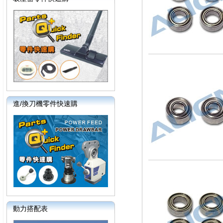
進/換刀機零件快速購
動力搭配表