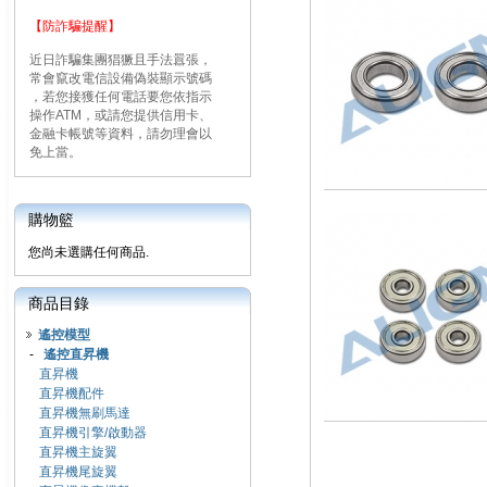
【防詐騙提醒】
近日詐騙集團猖獗且手法囂張，
常會竄改電信設備偽裝顯示號碼
，若您接獲任何電話要您依指示
操作ATM，或請您提供信用卡、
金融卡帳號等資料，請勿理會以
免上當。
購物籃
您尚未選購任何商品.
商品目錄
遙控模型
-
遙控直昇機
直昇機
直昇機配件
直昇機無刷馬達
直昇機引擎/啟動器
直昇機主旋翼
直昇機尾旋翼